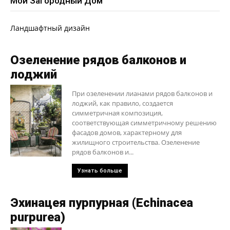
Мой Загородный Дом
Ландшафтный дизайн
Озеленение рядов балконов и
лоджий
При озеленении лианами рядов балконов и
лоджий, как правило, создается
симметричная композиция,
соответствующая симметричному решению
фасадов домов, характерному для
жилищного строительства. Озеленение
рядов балконов и...
Узнать больше
Эхинацея пурпурная (Echinacea
purpurea)