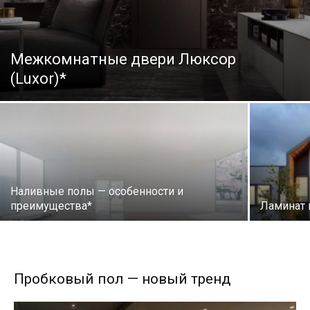
Межкомнатные двери Люксор
(Luxor)*
Наливные полы — особенности и
преимущества*
Ламинат 
Пробковый пол — новый тренд