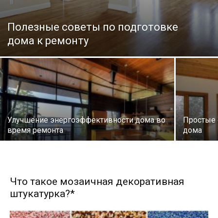
Полезные советы по подготовке
дома к ремонту
Улучшение энергоэффективности дома во
Простые 
время ремонта
дома
Что такое мозаичная декоративная
штукатурка?*