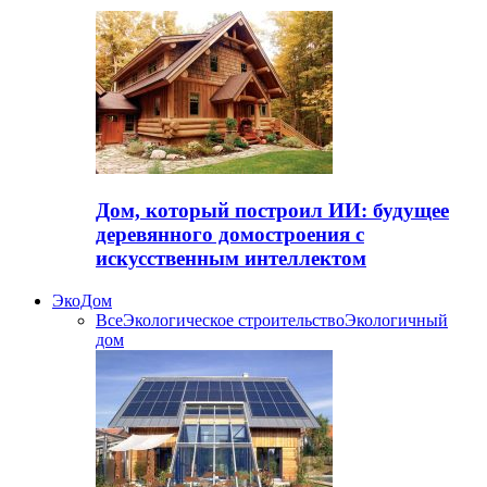
Дом, который построил ИИ: будущее
деревянного домостроения с
искусственным интеллектом
ЭкоДом
Все
Экологическое строительство
Экологичный
дом