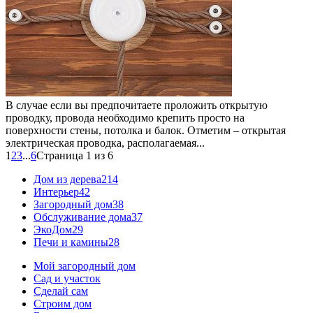
В случае если вы предпочитаете проложить открытую
проводку, провода необходимо крепить просто на
поверхности стены, потолка и балок. Отметим – открытая
электрическая проводка, располагаемая...
1
2
3
...
6
Страница 1 из 6
Дом из дерева
214
Интерьер
42
Загородный дом
38
Обслуживание дома
37
ЭкоДом
29
Печи и камины
28
Мой загородный дом
Сад и участок
Сделай сам
Строим дом