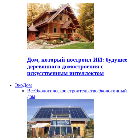
Дом, который построил ИИ: будущее
деревянного домостроения с
искусственным интеллектом
ЭкоДом
Все
Экологическое строительство
Экологичный
дом