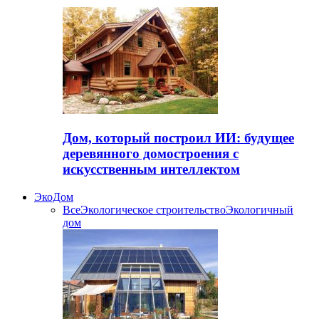
Дом, который построил ИИ: будущее
деревянного домостроения с
искусственным интеллектом
ЭкоДом
Все
Экологическое строительство
Экологичный
дом