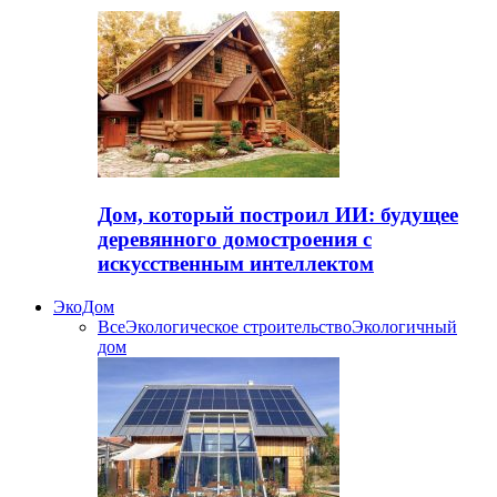
Дом, который построил ИИ: будущее
деревянного домостроения с
искусственным интеллектом
ЭкоДом
Все
Экологическое строительство
Экологичный
дом