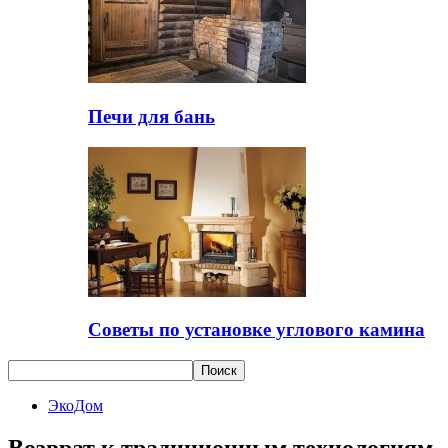
Печи для бань
Советы по установке углового камина
ЭкоДом