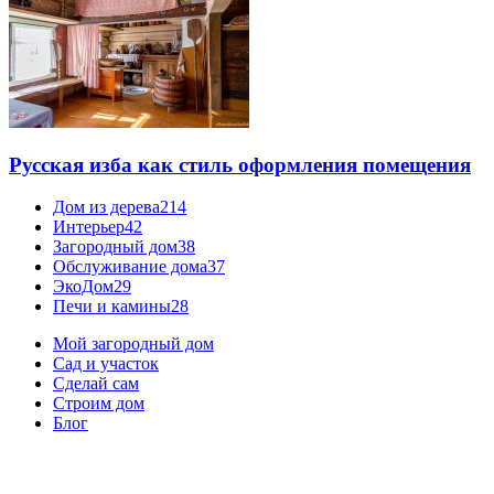
Русская изба как стиль оформления помещения
Дом из дерева
214
Интерьер
42
Загородный дом
38
Обслуживание дома
37
ЭкоДом
29
Печи и камины
28
Мой загородный дом
Сад и участок
Сделай сам
Строим дом
Блог