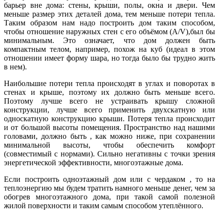
барьер вне дома: стены, крыши, полы, окна и двери. Чем
меньше размер этих деталей дома, тем меньше потери тепла.
Таким образом нам надо построить дом таким способом,
чтобы отношение наружных стен с его объёмом (A/V),был бы
минимальным. Это означает, что дом должен быть
компактным телом, например, похож на куб (идеал в этом
отношении имеет форму шара, но тогда было бы трудно жить
в нем).
Наибольшие потери тепла происходят в углах и поворотах в
стенах и крыше, поэтому их должно быть меньше всего.
Поэтому лучше всего не устраивать крышу сложной
конструкции, лучше всего применить двухскатную или
односкатную конструкцию крыши. Потеря тепла происходит
и от большой высоты помещения. Пространство над нашими
головами, должно быть , как можно ниже, при сохранении
минимальной высоты, чтобы обеспечить комфорт
(совместимый с нормами). Сильно негативны с точки зрения
энергетической эффективности, многоэтажные дома.
Если построить одноэтажный дом или с чердаком , то на
теплоэнергию мы будем тратить намного меньше денег, чем за
обогрев многоэтажного дома, при такой самой полезной
жилой поверхности и таким самым способом утеплённого.