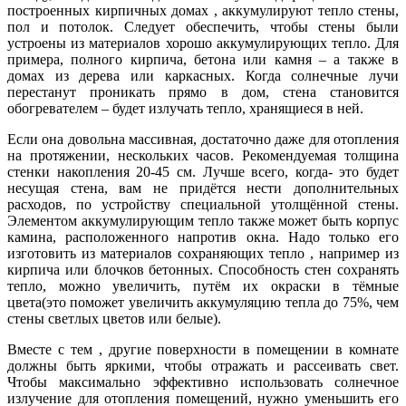
построенных кирпичных домах , аккумулируют тепло стены,
пол и потолок. Следует обеспечить, чтобы стены были
устроены из материалов хорошо аккумулирующих тепло. Для
примера, полного кирпича, бетона или камня – а также в
домах из дерева или каркасных. Когда солнечные лучи
перестанут проникать прямо в дом, стена становится
обогревателем – будет излучать тепло, хранящиеся в ней.
Если она довольна массивная, достаточно даже для отопления
на протяжении, нескольких часов. Рекомендуемая толщина
стенки накопления 20-45 см. Лучше всего, когда- это будет
несущая стена, вам не придётся нести дополнительных
расходов, по устройству специальной утолщённой стены.
Элементом аккумулирующим тепло также может быть корпус
камина, расположенного напротив окна. Надо только его
изготовить из материалов сохраняющих тепло , например из
кирпича или блочков бетонных. Способность стен сохранять
тепло, можно увеличить, путём их окраски в тёмные
цвета(это поможет увеличить аккумуляцию тепла до 75%, чем
стены светлых цветов или белые).
Вместе с тем , другие поверхности в помещении в комнате
должны быть яркими, чтобы отражать и рассеивать свет.
Чтобы максимально эффективно использовать солнечное
излучение для отопления помещений, нужно уменьшить его