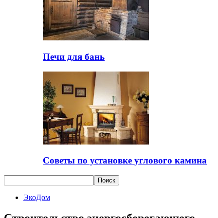
Печи для бань
Советы по установке углового камина
ЭкоДом