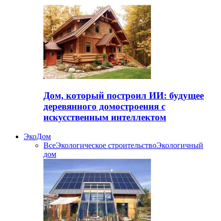
Дом, который построил ИИ: будущее
деревянного домостроения с
искусственным интеллектом
ЭкоДом
Все
Экологическое строительство
Экологичный
дом