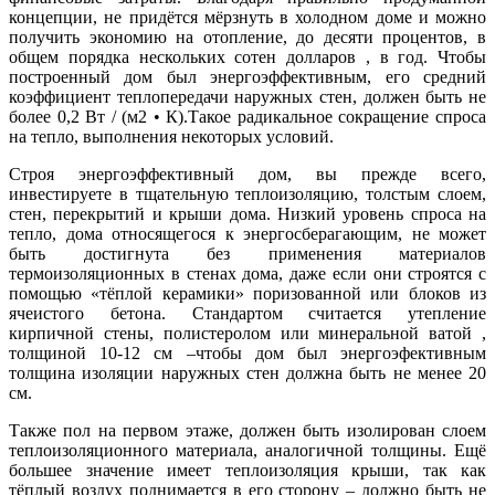
концепции, не придётся мёрзнуть в холодном доме и можно
получить экономию на отопление, до десяти процентов, в
общем порядка нескольких сотен долларов , в год. Чтобы
построенный дом был энергоэффективным, его средний
коэффициент теплопередачи наружных стен, должен быть не
более 0,2 Вт / (м2 • К).Такое радикальное сокращение спроса
на тепло, выполнения некоторых условий.
Строя энергоэффективный дом, вы прежде всего,
инвестируете в тщательную теплоизоляцию, толстым слоем,
стен, перекрытий и крыши дома. Низкий уровень спроса на
тепло, дома относящегося к энергосберагающим, не может
быть достигнута без применения материалов
термоизоляционных в стенах дома, даже если они строятся с
помощью «тёплой керамики» поризованной или блоков из
ячеистого бетона. Стандартом считается утепление
кирпичной стены, полистеролом или минеральной ватой ,
толщиной 10-12 см –чтобы дом был энергоэфективным
толщина изоляции наружных стен должна быть не менее 20
см.
Также пол на первом этаже, должен быть изолирован слоем
теплоизоляционного материала, аналогичной толщины. Ещё
большее значение имеет теплоизоляция крыши, так как
тёплый воздух поднимается в его сторону – должно быть не