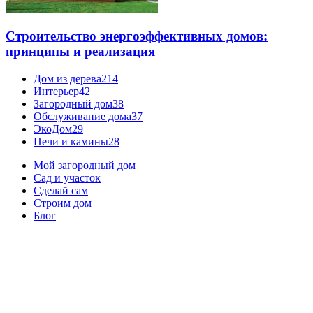
Строительство энергоэффективных домов:
принципы и реализация
Дом из дерева
214
Интерьер
42
Загородный дом
38
Обслуживание дома
37
ЭкоДом
29
Печи и камины
28
Мой загородный дом
Сад и участок
Сделай сам
Строим дом
Блог