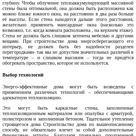
глубину. Чтобы облучение теплоаккумулирующей массивной
стены была оптимальной, она должна быть расположена как
можно ближе южного окна, на расстоянии в два раза больше
её высоты. Если cтена находится дальше этого расстояния,
желательно применить мансардные окна (насколько это
возможно, т.е. когда комната расположена , на верхнем этаже).
Стена не должна быть слишком затенена мебелью и другими
вещами. При строительстве дома энергосберегающего его
интерьер, не должен быть без надобности разделен
перегородками- так мы не допустим значительных различий в
температуре – и cлишком высоким – тогда не придётся
обогревать пространство, которое не используется.
Выбор технологий
Энерго-эффективные дома могут быть возведены с
применением различных технологий – обеспечивающими
адекватную теплоизоляцию.
Это могут быть каркасные стены, заполненные
теплоизоляционным материалом или опалубка с арматурой,
полистеролом и заполненная бетоном. Тщательное утепление
строящегося дома Строительство дома по вышеописанному
способу, не обязательно влечет за собой дополнительные
финансовые затраты. Благодаря правильно продуманной