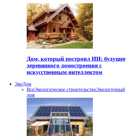
Дом, который построил ИИ: будущее
деревянного домостроения с
искусственным интеллектом
ЭкоДом
Все
Экологическое строительство
Экологичный
дом