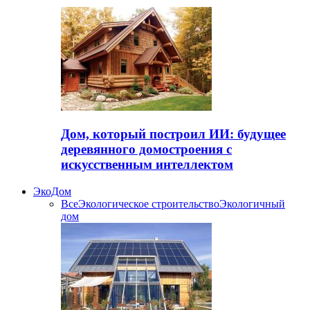
Дом, который построил ИИ: будущее
деревянного домостроения с
искусственным интеллектом
ЭкоДом
Все
Экологическое строительство
Экологичный
дом