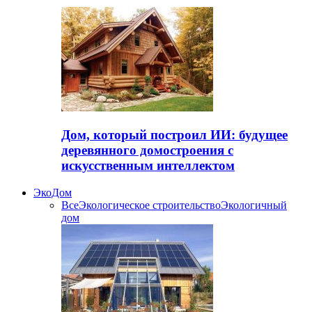
Дом, который построил ИИ: будущее
деревянного домостроения с
искусственным интеллектом
ЭкоДом
Все
Экологическое строительство
Экологичный
дом