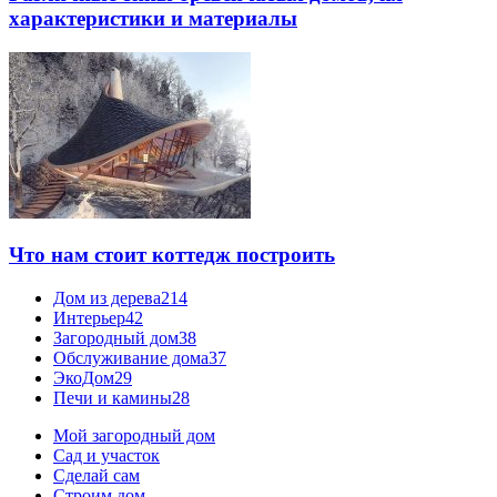
характеристики и материалы
Что нам стоит коттедж построить
Дом из дерева
214
Интерьер
42
Загородный дом
38
Обслуживание дома
37
ЭкоДом
29
Печи и камины
28
Мой загородный дом
Сад и участок
Сделай сам
Строим дом