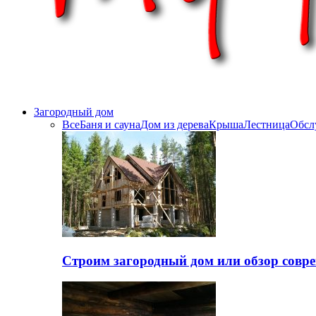
Загородный дом
Все
Баня и сауна
Дом из дерева
Крыша
Лестница
Обсл
Строим загородный дом или обзор совр