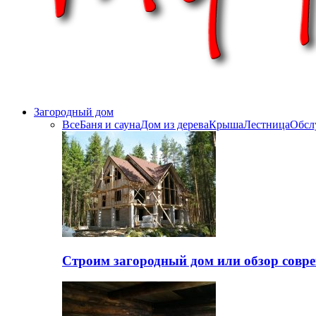
Загородный дом
Все
Баня и сауна
Дом из дерева
Крыша
Лестница
Обсл
Строим загородный дом или обзор совр