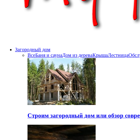
Загородный дом
Все
Баня и сауна
Дом из дерева
Крыша
Лестница
Обсл
Строим загородный дом или обзор совр