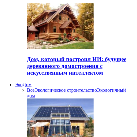
Дом, который построил ИИ: будущее
деревянного домостроения с
искусственным интеллектом
ЭкоДом
Все
Экологическое строительство
Экологичный
дом