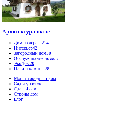
Архитектура шале
Дом из дерева
214
Интерьер
42
Загородный дом
38
Обслуживание дома
37
ЭкоДом
29
Печи и камины
28
Мой загородный дом
Сад и участок
Сделай сам
Строим дом
Блог