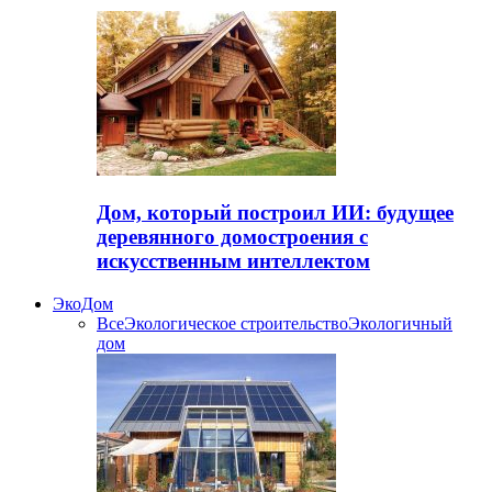
Дом, который построил ИИ: будущее
деревянного домостроения с
искусственным интеллектом
ЭкоДом
Все
Экологическое строительство
Экологичный
дом