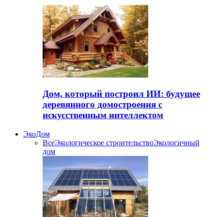
Дом, который построил ИИ: будущее
деревянного домостроения с
искусственным интеллектом
ЭкоДом
Все
Экологическое строительство
Экологичный
дом