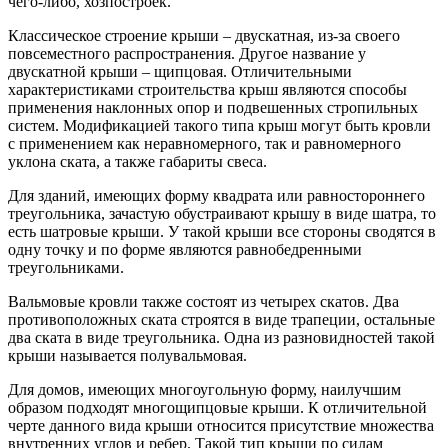
чего-либо, хозпостроек.
Классическое строение крыши – двускатная, из-за своего
повсеместного распространения. Другое название у
двускатной крыши – щипцовая. Отличительными
характеристиками строительства крыш являются способы
применения наклонных опор и подвешенных стропильных
систем. Модификацией такого типа крыш могут быть кровли
с применением как неравномерного, так и равномерного
уклона ската, а также габариты свеса.
Для зданий, имеющих форму квадрата или равностороннего
треугольника, зачастую обустраивают крышу в виде шатра, то
есть шатровые крыши. У такой крыши все стороны сводятся в
одну точку и по форме являются равнобедренными
треугольниками.
Вальмовые кровли также состоят из четырех скатов. Два
противоположных ската строятся в виде трапеции, остальные
два ската в виде треугольника. Одна из разновидностей такой
крыши называется полувальмовая.
Для домов, имеющих многоугольную форму, наилучшим
образом подходят многощипцовые крыши. К отличительной
черте данного вида крыши относится присутствие множества
внутренних углов и ребер. Такой тип крыши по силам