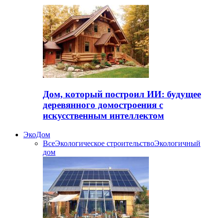
Дом, который построил ИИ: будущее
деревянного домостроения с
искусственным интеллектом
ЭкоДом
Все
Экологическое строительство
Экологичный
дом