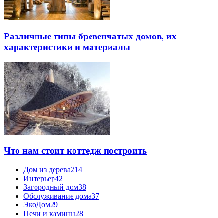
Различные типы бревенчатых домов, их
характеристики и материалы
Что нам стоит коттедж построить
Дом из дерева
214
Интерьер
42
Загородный дом
38
Обслуживание дома
37
ЭкоДом
29
Печи и камины
28