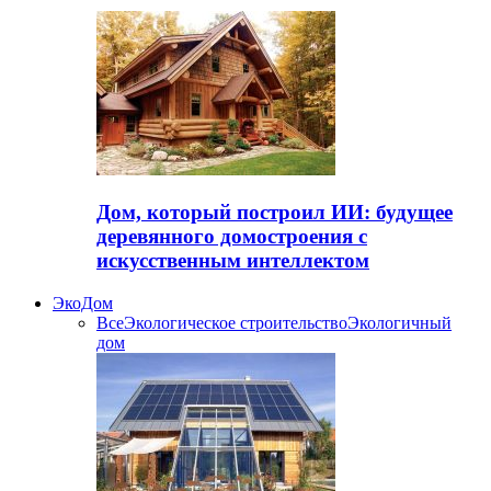
Дом, который построил ИИ: будущее
деревянного домостроения с
искусственным интеллектом
ЭкоДом
Все
Экологическое строительство
Экологичный
дом