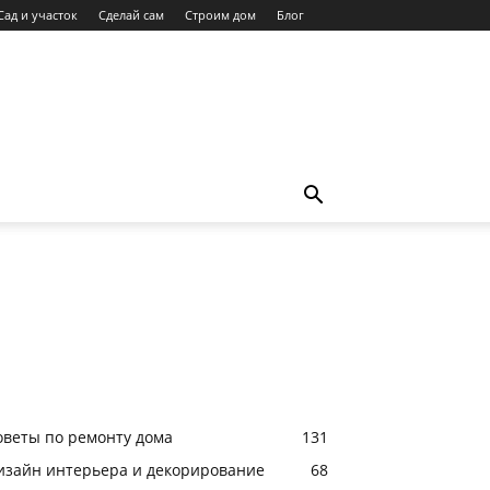
Сад и участок
Сделай сам
Строим дом
Блог
оветы по ремонту дома
131
изайн интерьера и декорирование
68