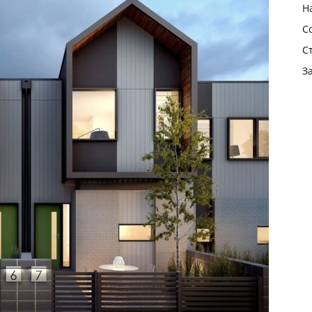
Н
С
С
З