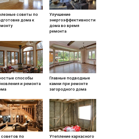
олезные советы по
Улучшение
одготовке дома к
энергоэффективности
емонту
дома во время
ремонта
ростые способы
Главные подводные
бновления и ремонта
камни при ремонте
ома
загородного дома
 советов по
Утепление каркасного