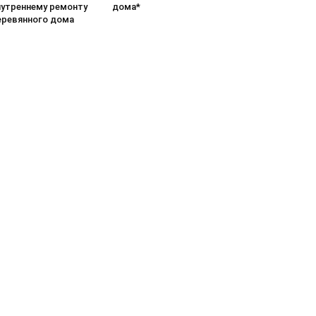
нутреннему ремонту
дома*
еревянного дома