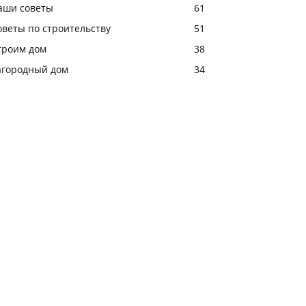
аши советы
61
оветы по строительству
51
троим дом
38
агородный дом
34