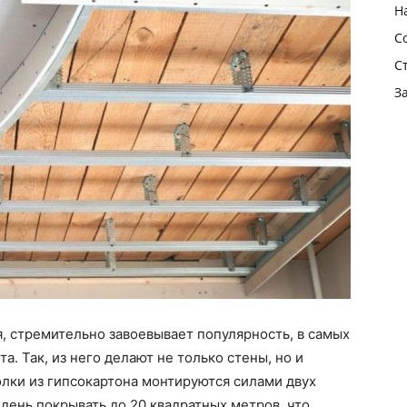
Н
С
С
З
я, стремительно завоевывает популярность, в самых
а. Так, из него делают не только стены, но и
лки из гипсокартона монтируются силами двух
день покрывать до 20 квадратных метров, что