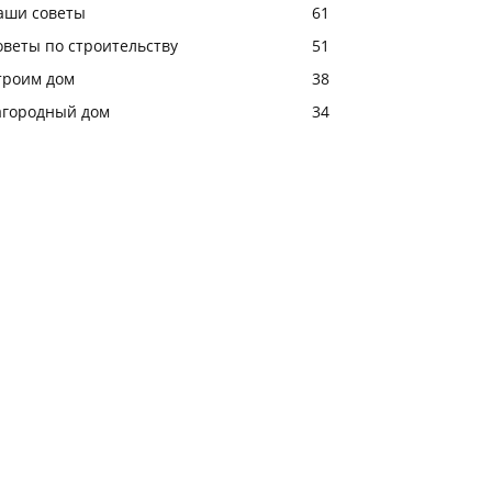
аши советы
61
оветы по строительству
51
троим дом
38
агородный дом
34