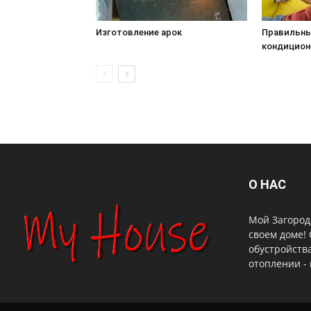
Изготовление арок
Правильн
кондицион
О НАС
Мой Загородн
своем доме!
обустройства
отоплении - 