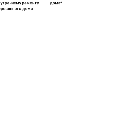
нутреннему ремонту
дома*
еревянного дома