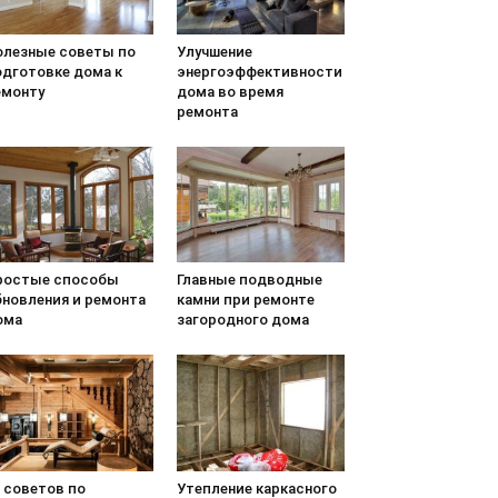
олезные советы по
Улучшение
одготовке дома к
энергоэффективности
емонту
дома во время
ремонта
ростые способы
Главные подводные
бновления и ремонта
камни при ремонте
ома
загородного дома
 советов по
Утепление каркасного