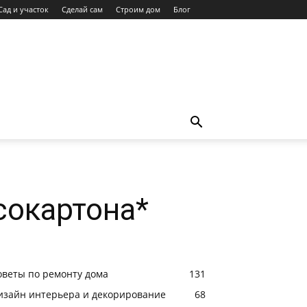
Сад и участок
Сделай сам
Строим дом
Блог
сокартона*
оветы по ремонту дома
131
изайн интерьера и декорирование
68