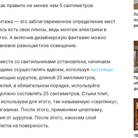
как правило не менее чем 5 сантиметров.
П
п
онтажа — это заблаговременное определение мест
р
есь есть свои плюсы, ведь монтаж электрики в
егко. А включив дизайнерскую фантазию можно
овневое разноцветное освещение.
 вместе со светильниками установлена, начинаем
одимо осуществлять вдвоем, используя
лестницы
 помощью шурупов, длиной 25 миллиметров,
П
о
елей, в обязательном порядке, используйте
д
олжно составлять 25 сантиметров. Стыки плит,
 используем для этого, так называемую «серпянку»,
агазинах. После этого, применяем шпатлевку,
ия от шурупов. После этого, наносим слой
легла на поверхность.
10