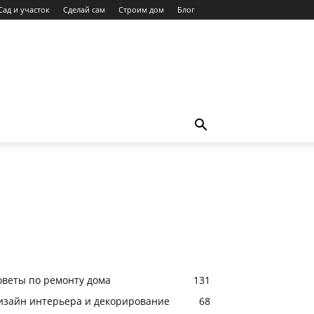
Сад и участок
Сделай сам
Строим дом
Блог
оветы по ремонту дома
131
изайн интерьера и декорирование
68