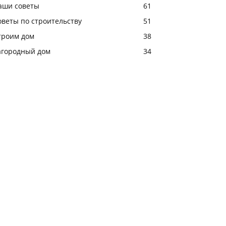
аши советы
61
оветы по строительству
51
троим дом
38
агородный дом
34