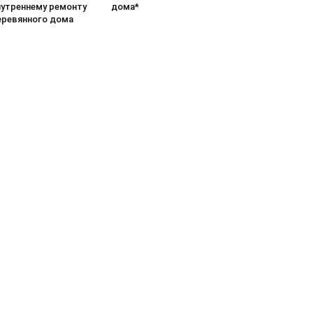
нутреннему ремонту
дома*
еревянного дома