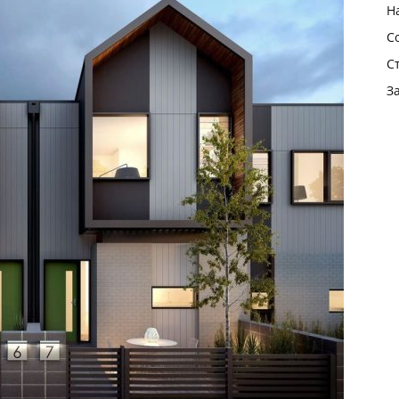
Н
С
С
З