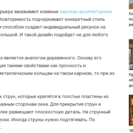
рьера заказывают кованые
карнизы архитектурные
П
еповторимость подчеркивают конкретный стиль
п
р
 способом создает индивидуальный рисунок на
большой. И такой дизайн подойдет не для любого
з является аналогом деревянного. Основу его
ая такими свойствами как прочность и
металлическим кольцам на таком карнизе, то при их
П
о
д
х струн, которые крепятся в толстые пластины из
азным сторонам окна. Для прикрытия струн и
олке размещают плоскостную деталь. На струнный
ески. Иногда струны нужно подтягивать. По
.
10