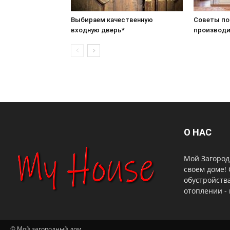
Выбираем качественную
Советы по
входную дверь*
производи
О НАС
Мой Загородн
своем доме!
обустройства
отоплении - 
© Мой загородный дом