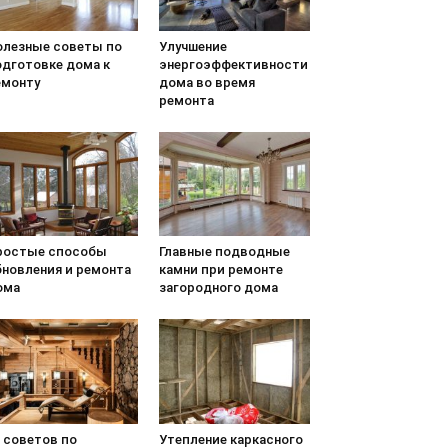
олезные советы по
Улучшение
одготовке дома к
энергоэффективности
емонту
дома во время
ремонта
ростые способы
Главные подводные
бновления и ремонта
камни при ремонте
ома
загородного дома
 советов по
Утепление каркасного