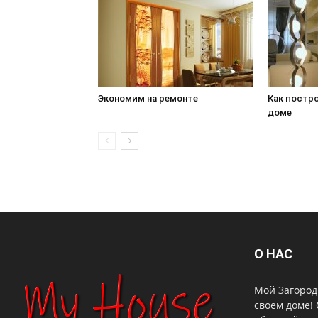
Экономим на ремонте
Как постр
доме
О НАС
Мой Загородн
своем доме!