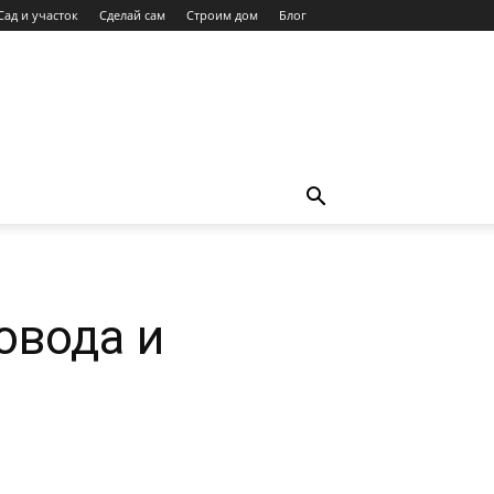
Сад и участок
Сделай сам
Строим дом
Блог
овода и