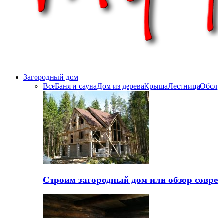
Загородный дом
Все
Баня и сауна
Дом из дерева
Крыша
Лестница
Обсл
Строим загородный дом или обзор совр