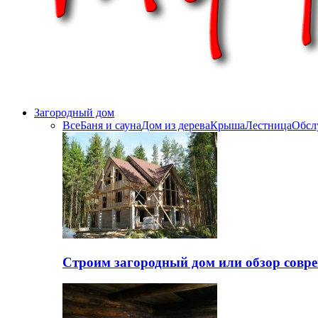
Загородный дом
Все
Баня и сауна
Дом из дерева
Крыша
Лестница
Обсл
Строим загородный дом или обзор совр