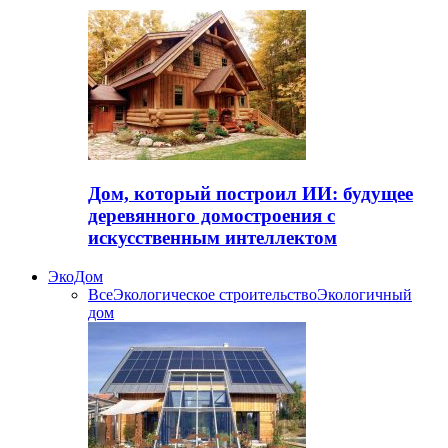
Дом, который построил ИИ: будущее
деревянного домостроения с
искусственным интеллектом
ЭкоДом
Все
Экологическое строительство
Экологичный
дом