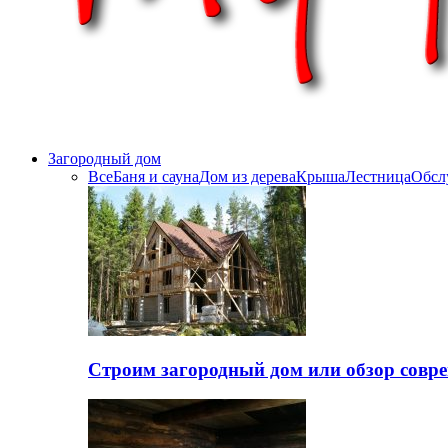
Загородный дом
Все
Баня и сауна
Дом из дерева
Крыша
Лестница
Обсл
Строим загородный дом или обзор совр