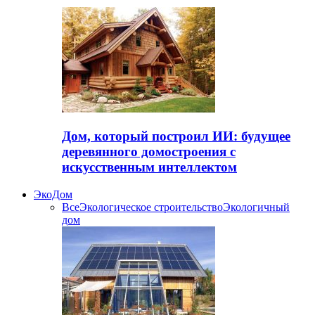
Дом, который построил ИИ: будущее
деревянного домостроения с
искусственным интеллектом
ЭкоДом
Все
Экологическое строительство
Экологичный
дом