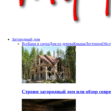
Загородный дом
Все
Баня и сауна
Дом из дерева
Крыша
Лестница
Обсл
Строим загородный дом или обзор совр