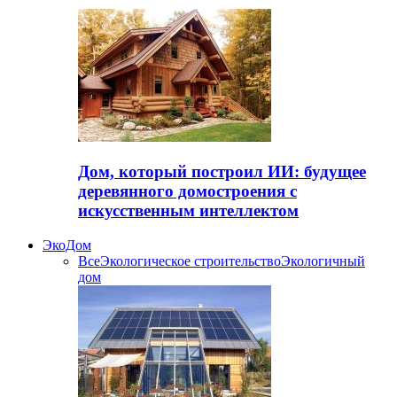
Дом, который построил ИИ: будущее
деревянного домостроения с
искусственным интеллектом
ЭкоДом
Все
Экологическое строительство
Экологичный
дом