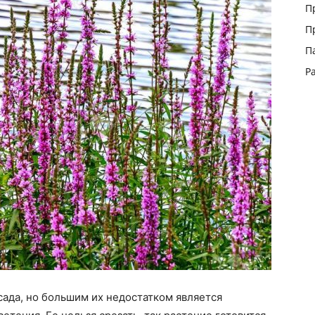
П
П
П
Р
ада, но большим их недостатком является