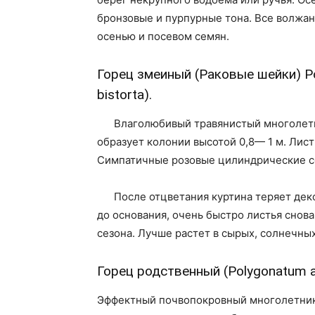
бронзовые и пурпурные тона. Все волжа
осенью и посевом семян.
Горец змеиный (Раковые шейки) Poly
bistorta).
Влаголюбивый травянистый многолетн
образует колонии высотой 0,8— 1 м. Лис
Симпатичные розовые цилиндрические со
После отцветания куртина теряет дек
до основания, очень быстро листья снов
сезона. Лучше растет в сырых, солнечных
Горец родственный (Polygonatum af
Эффектный почвопокровный многолетник 