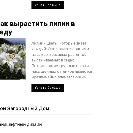
Узнать больше
ак вырастить лилии в
аду
Лилии - цветы, которые знает
каждый. Они являются одними
из самых красивых растений,
высаживаемых в садах.
Потрясающие крупные цветки
насыщенных оттенков являются
чрезвычайно впечатляющим...
Узнать больше
ой Загородный Дом
андшафтный дизайн