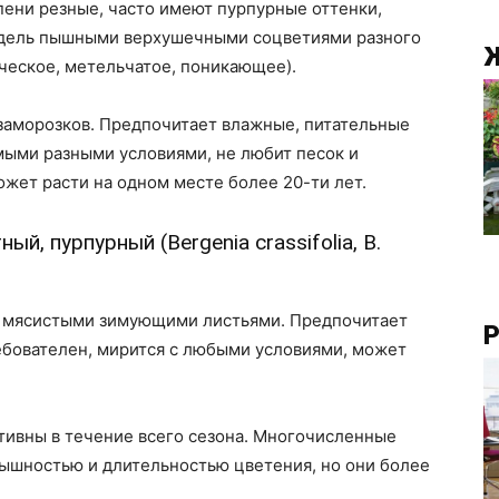
епени резные, часто имеют пурпурные оттенки,
недель пышными верхушечными соцветиями разного
Ж
ческое, метельчатое, поникающее).
 заморозков. Предпочитает влажные, питательные
амыми разными условиями, не любит песок и
ожет расти на одном месте более 20-ти лет.
й, пурпурный (Bergenia crassifolia, В.
 мясистыми зимующими листьями. Предпочитает
Р
ебователен, мирится с любыми условиями, может
ативны в течение всего сезона. Многочисленные
пышностью и длительностью цветения, но они более