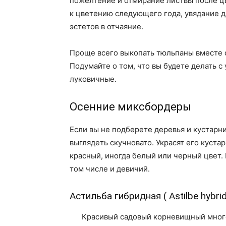
пожелтение и отмирание листвы после цве
к цветению следующего года, увядание д
эстетов в отчаяние.
Проще всего выкопать тюльпаны вместе с
Подумайте о том, что вы будете делать с
луковичные.
Осенние миксбордеры
Если вы не подберете деревья и кустарн
выглядеть скучновато. Украсят его куста
красный, иногда белый или черный цвет.
том числе и девичий.
Астильба гибридная ( Astilbe hybrid
Красивый садовый корневищный многоле