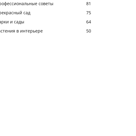
рофессиональные советы
81
рекрасный сад
75
арки и сады
64
астения в интерьере
50