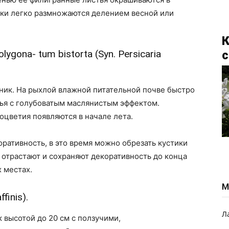
нки легко размножаются делением весной или
К
gona- tum bistorta (Syn. Persicaria
с
ик. На рыхлой влажной питательной почве быстро
тья с голубоватым маслянистым эффектом.
цветия появляются в начале лета.
оративность, в это время можно обрезать кустики
а отрастают и сохраняют декоративность до конца
 местах.
М
finis).
Л
высотой до 20 см с ползучими,