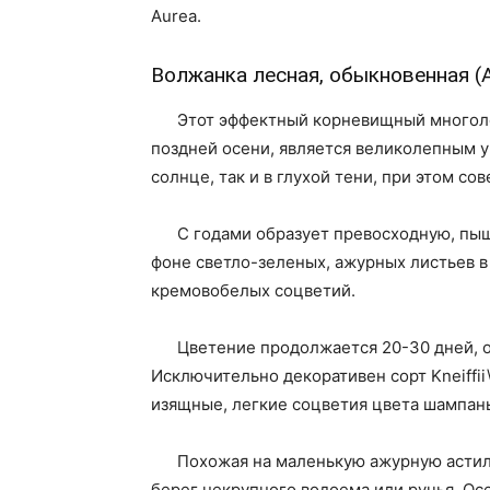
Aurea.
Волжанка лесная, обыкновенная (Ar
Этот эффектный корневищный многоле
поздней осени, является великолепным 
солнце, так и в глухой тени, при этом с
С годами образует превосходную, пышн
фоне светло-зеленых, ажурных листьев 
кремовобелых соцветий.
Цветение продолжается 20-30 дней, 
Исключительно декоративен сорт Kneiffii
изящные, легкие соцветия цвета шампань
Похожая на маленькую ажурную астильб
берег некрупного водоема или ручья. Ос