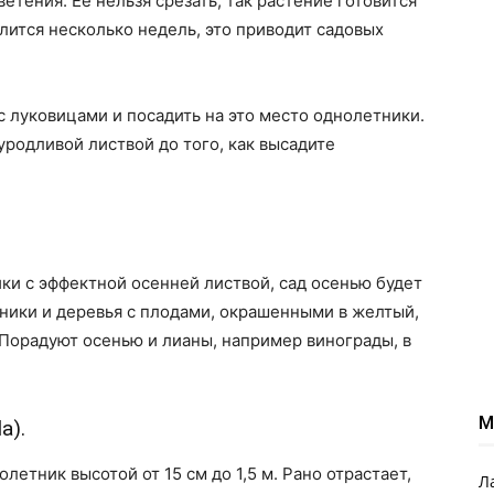
тения. Ее нельзя срезать, так растение готовится
лится несколько недель, это приводит садовых
 луковицами и посадить на это место однолетники.
 уродливой листвой до того, как высадите
ики с эффектной осенней листвой, сад осенью будет
рники и деревья с плодами, окрашенными в желтый,
 Порадуют осенью и лианы, например винограды, в
М
a).
тник высотой от 15 см до 1,5 м. Рано отрастает,
Л