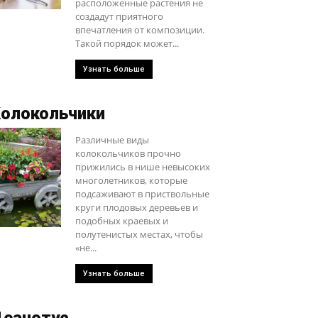
расположенные растения не
создадут приятного
впечатления от композиции.
Такой порядок может...
Узнать больше
олокольчики
Различные виды
колокольчиков прочно
прижились в нише невысоких
многолетников, которые
подсаживают в приствольные
круги плодовых деревьев и
подобных краевых и
полутенистых местах, чтобы
«не...
Узнать больше