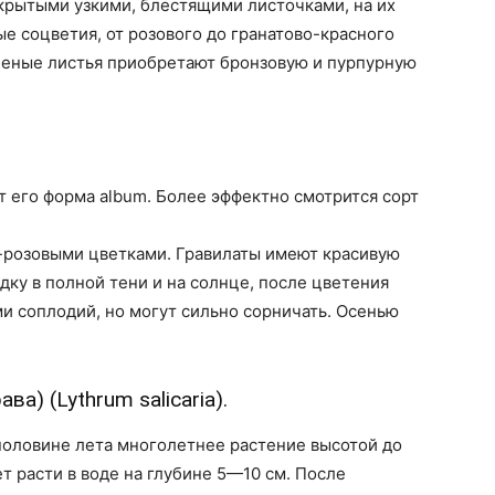
рытыми узкими, блестящими листочками, на их
е соцветия, от розового до гранатово-красного
леные листья приобретают бронзовую и пурпурную
т его форма album. Более эффектно смотрится сорт
о-розовыми цветками. Гравилаты имеют красивую
дку в полной тени и на солнце, после цветения
 соплодий, но могут сильно сорничать. Осенью
а) (Lythrum salicaria).
оловине лета многолетнее растение высотой до
т расти в воде на глубине 5—10 см. После