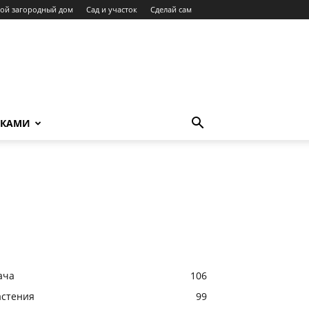
ой загородный дом
Сад и участок
Сделай сам
УКАМИ
ача
106
астения
99