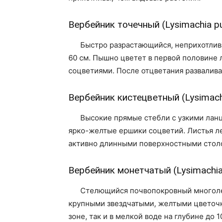
Вербейник точечный (Lysimachia pu
Быстро разрастающийся, неприхотлив
60 см. Пышно цветет в первой половине
соцветиями. После отцветания развалива
Вербейник кистецветный (Lysimachia
Высокие прямые стебли с узкими ланц
ярко-желтые ершики соцветий. Листья л
активно длинными поверхностными столо
Вербейник монетчатый (Lysimachia 
Стелющийся почвопокровный многоле
крупными звездчатыми, желтыми цветочк
зоне, так и в мелкой воде на глубине до