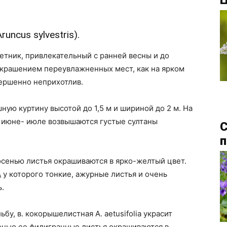
Ц
uncus sylvestris).
тник, привлекательный с ранней весны и до
украшением переувлажненных мест, как на ярком
овершенно неприхотлив.
ую куртину высотой до 1,5 м и шириной до 2 м. На
в июне- июле возвышаются густые султаны
С
п
осенью листья окрашиваются в ярко-желтый цвет.
\ у которого тонкие, ажурные листья и очень
.
у, в. кокорышелистная А. aetusifolia украсит
енью ее филигранные листья окрашиваются в