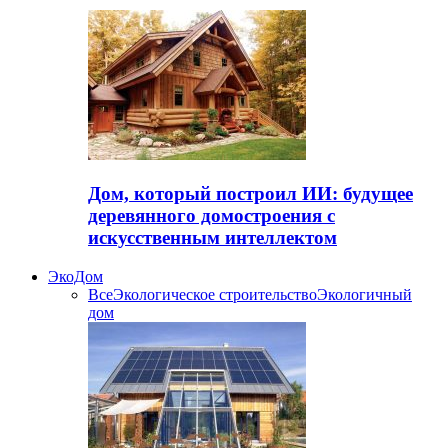
Дом, который построил ИИ: будущее
деревянного домостроения с
искусственным интеллектом
ЭкоДом
Все
Экологическое строительство
Экологичный
дом