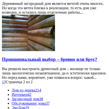
Деревянный загородный дом является мечтой очень многих.
Но когда эта мечта близка к реализации, то есть дом уже
возведен, и остались лишь отделочные работы,...
Принципиальный выбор – бревно или брус?
Вы решили выстроить древесный дом – жилище не только
лишь экологически незапятнанное, да и эстетически красивое.
Но перед вами, вероятнее, уже появился вопрос: какой...
1
2
Страница 2 из 2
Дом из дерева
214
Интерьер
42
Загородный дом
38
Обслуживание дома
37
ЭкоДом
29