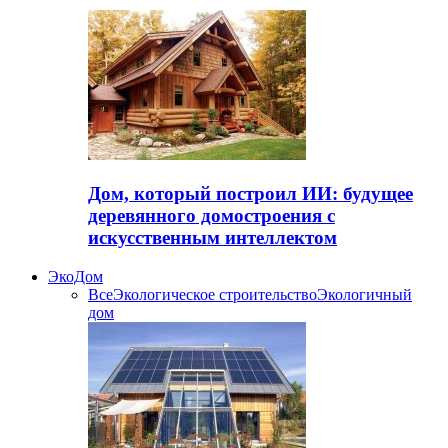
Дом, который построил ИИ: будущее
деревянного домостроения с
искусственным интеллектом
ЭкоДом
Все
Экологическое строительство
Экологичный
дом