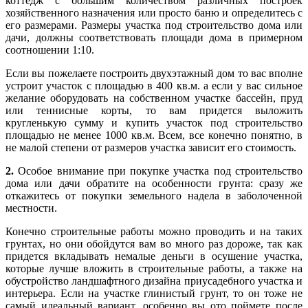
коттедж с большим количеством различных построек
хозяйственного назначения или просто баню и определитесь с
его размерами. Размеры участка под строительство дома или
дачи, должны соответствовать площади дома в примерном
соотношении 1:10.
Если вы пожелаете построить двухэтажный дом то вас вполне
устроит участок с площадью в 400 кв.м. а если у вас сильное
желание оборудовать на собственном участке бассейн, пруд
или теннисные корты, то вам придется выложить
кругленькую сумму и купить участок под строительство
площадью не менее 1000 кв.м. Всем, все конечно понятно, в
не малой степени от размеров участка зависит его стоимость.
2.
Особое внимание при покупке участка под строительство
дома или дачи обратите на особенности грунта: сразу же
откажитесь от покупки земельного надела в заболоченной
местности.
Конечно строительные работы можно проводить и на таких
грунтах, но они обойдутся вам во много раз дороже, так как
придется вкладывать немалые деньги в осушение участка,
которые лучше вложить в строительные работы, а также на
обустройство ландшафтного дизайна приусадебного участка и
интерьера. Если на участке глинистый грунт, то он тоже не
самый идеальный вариант, особенно вы ото поймете после