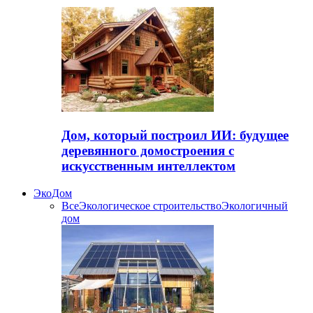
Дом, который построил ИИ: будущее
деревянного домостроения с
искусственным интеллектом
ЭкоДом
Все
Экологическое строительство
Экологичный
дом